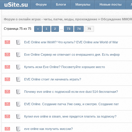
Форум
Блоги
Мануалы
Новые посты
Форум о онлайн играх - читы, патчи, моды, прохождение
»
Обсуждение MMOR
Страница
75
из
75
…
«
1
2
73
74
75
EvE Online или WoW? Что купить? EVE Online или World of War
Eve Online Сервер не отвечает со вчерашнего дня. Есть инфор
Купить иски Eve Online? Посоветуйте хорошее место
EVE Online стоит ли начинать играть?
Почему eve online c подпиской если eve dust 514 бесплатная?
EVE Online. Создание патча Уже сижу, и смотрю. Создание пат
Купил eve online в steam, мне придется платить за подписку?
eve online как получить миссии?