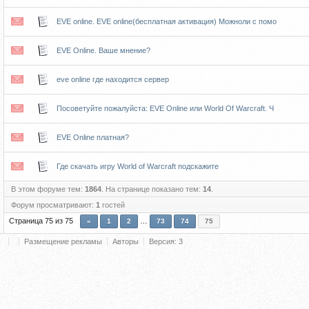
EVE online. EVE online(бесплатная активация) Можноли с помо
EVE Online. Ваше мнение?
eve online где находится сервер
Посоветуйте пожалуйста: EVE Online или World Of Warcraft. Ч
EVE Online платная?
Где скачать игру World of Warcraft подскажите
В этом форуме тем:
1864
. На странице показано тем:
14
.
Форум просматривают:
1
гостей
Страница
75
из
75
…
«
1
2
73
74
75
Размещение рекламы
Авторы
Версия: 3