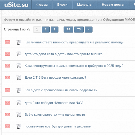
Форум
Блоги
Мануалы
Новые посты
Форум о онлайн играх - читы, патчи, моды, прохождение
»
Обсуждение MMOR
Страница
1
из
75
…
1
2
3
74
75
»
Как личная ответственность превращается в реальную помощь
дота что дают сета в доте? или ето просто внешка
Какие инструменты реально помогают в трейдинге в 2025 году?
Дота 2 TI5 Вега прошла квалификацию?
Как в доте с тренировочным ботом подраться?
дота 2 кто победит 4Anchors или Na'Vi
Всё о криптовалютах — в одном месте
посоветуйте ноутбук для доты па дешевле