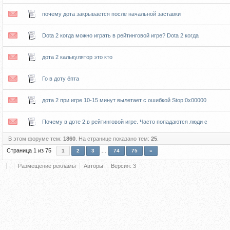
почему дота закрывается после начальной заставки
Dota 2 когда можно играть в рейтинговой игре? Dota 2 когда
дота 2 калькулятор это кто
Го в доту ёпта
дота 2 при игре 10-15 минут вылетает с ошибкой Stop:0x00000
Почему в доте 2,в рейтинговой игре. Часто попадаются люди с
В этом форуме тем:
1860
. На странице показано тем:
25
.
Страница
1
из
75
…
1
2
3
74
75
»
Размещение рекламы
Авторы
Версия: 3