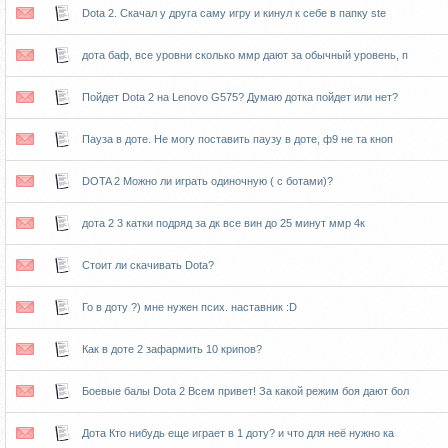
Dota 2. Скачал у друга саму игру и кинул к себе в папку ste
дота баф, все уровни сколько ммр дают за обычный уровень, п
Пойдет Dota 2 на Lenovo G575? Думаю дотка пойдет или нет?
Пауза в доте. Не могу поставить паузу в доте, ф9 не та кноп
DOTA 2 Можно ли играть одиночную ( с ботами)?
дота 2 3 катки подряд за дк все вин до 25 минут ммр 4к
Стоит ли скачивать Dota?
Го в доту ?) мне нужен псих. наставник :D
Как в доте 2 зафармить 10 крипов?
Боевые балы Dota 2 Всем привет! За какой режим боя дают бол
Дота Кто нибудь еще играет в 1 доту? и что для неё нужно ка