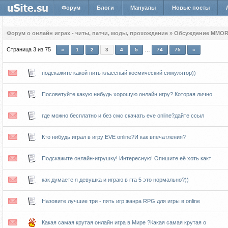
Форум
Блоги
Мануалы
Новые посты
Форум о онлайн играх - читы, патчи, моды, прохождение
»
Обсуждение MMOR
Страница
3
из
75
…
«
1
2
3
4
5
74
75
»
подскажите какой нить классный космический симулятор))
Посоветуйте какую нибудь хорошую онлайн игру? Которая лично
где можно бесплатно и без смс скачать eve online?дайте ссыл
Кто нибудь играл в игру EVE online?И как впечатления?
Подскажите онлайн-игрушку! Интересную! Опишите её хоть какт
как думаете я девушка и играю в гта 5 это нормально?))
Назовите лучшие три - пять игр жанра RPG для игры в online
Какая самая крутая онлайн игра в Мире ?Какая самая крутая о