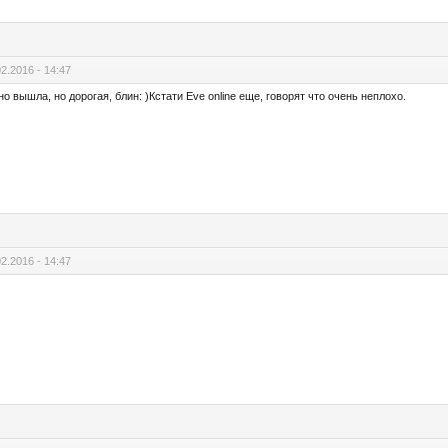
02.2016 - 14:47
но вышла, но дорогая, блин: )Кстати Eve online еще, говорят что очень неплохо.
02.2016 - 14:47