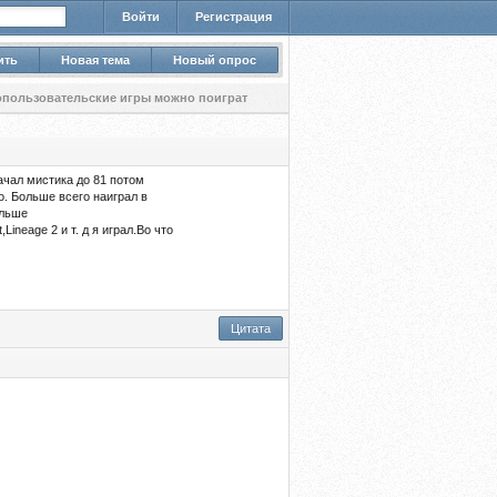
Войти
Регистрация
ить
Новая тема
Новый опрос
опользовательские игры можно поиграт
ачал мистика до 81 потом
о. Больше всего наиграл в
ольше
ineage 2 и т. д я играл.Во что
Цитата