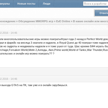
ануалы
Новые посты
Люди
Ответ
прохождение
»
Обсуждение MMORPG игр
»
EvE Online
»
В какие онлайн или мног
02.2016 - 14:46
или многопользовательские игры можно поигратьИграл года 2 назад в Perfect World док
грал в фарейс на месяца 3 хватило и надоело, в Royal Quest до 40 поиграл тоже надоел
сов но задроты и неадекваты надоели и я тоже ушел от туда. Шас кроеме БФ4 играть б
hage,Forsaken World,Metin 2,Аллоды, Aion,Prime world,World of Tanks,War Thunder,Rust,L
ательских и онлайн игр можно поиграть?? ?
02.2016 - 14:46
 выхода GTA 5 на ПК, там уже и в онлайн зарубишься.