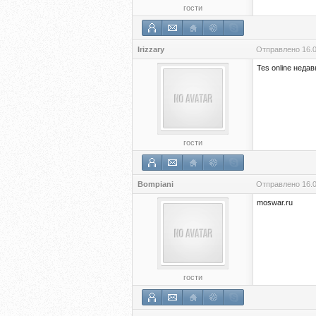
гости
Irizzary
Отправлено
16.
Tes online недав
гости
Bompiani
Отправлено
16.
moswar.ru
гости