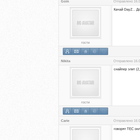
Goin
Отправлено
16.
Качай DayZ... До
гости
Nikita
Отправлено
16.
снайпер элит (2
гости
Carie
Отправлено
16.
говорят ТЕС онл