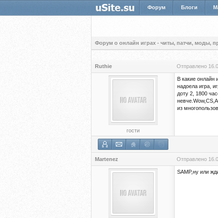
Форум
Блоги
М
Форум о онлайн играх - читы, патчи, моды, 
Ruthie
Отправлено
16.
В какие онлайн 
надоела игра, и
доту 2, 1800 ча
невче.Wow,CS,Arc
из многопользов
гости
Martenez
Отправлено
16.
SAMP,ну или жди