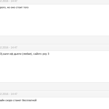
02.2016 - 14:47
рого, но оно стоит того
02.2016 - 14:47
,3),калл оф дьюти (любая), сайнтс роу 3
02.2016 - 14:47
айн скоро станет бесплатной