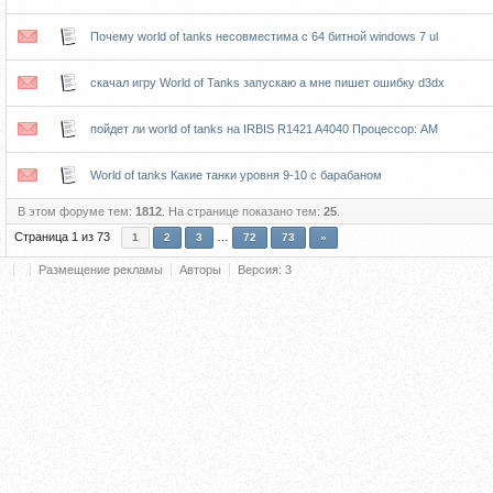
Почему world of tanks несовместима с 64 битной windows 7 ul
скачал игру World of Tanks запускаю а мне пишет ошибку d3dx
пойдет ли world of tanks на IRBIS R1421 A4040 Процессор: AM
World of tanks Какие танки уровня 9-10 с барабаном
В этом форуме тем:
1812
. На странице показано тем:
25
.
Страница
1
из
73
…
1
2
3
72
73
»
Размещение рекламы
Авторы
Версия: 3