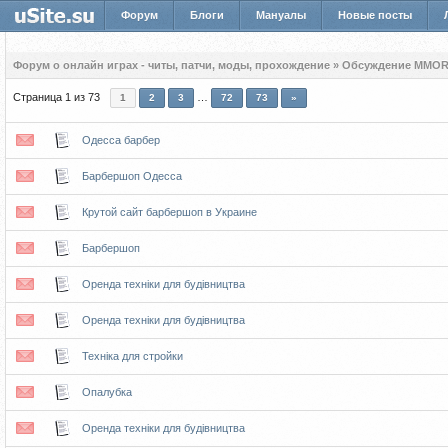
Форум
Блоги
Мануалы
Новые посты
Форум о онлайн играх - читы, патчи, моды, прохождение
»
Обсуждение MMOR
Страница
1
из
73
…
1
2
3
72
73
»
Одесса барбер
Барбершоп Одесса
Крутой сайт барбершоп в Украине
Барбершоп
Оренда техніки для будівництва
Оренда техніки для будівництва
Техніка для стройки
Опалубка
Оренда техніки для будівництва