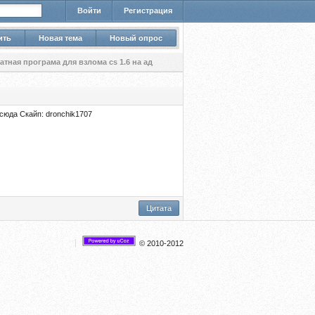
Войти
Регистрация
ить
Новая тема
Новый опрос
атная програма для взлома cs 1.6 на ад
сюда Скайп: dronchik1707
Цитата
© 2010-2012