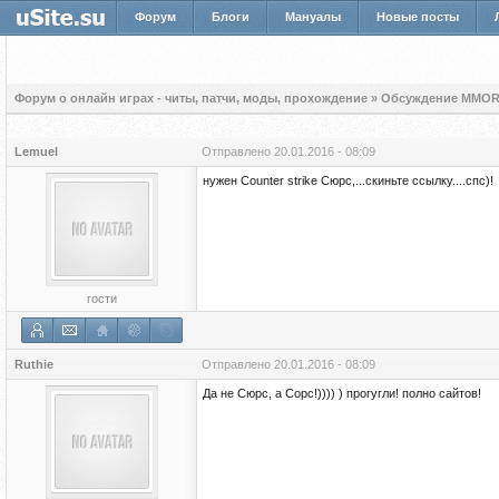
Форум
Блоги
Мануалы
Новые посты
Форум о онлайн играх - читы, патчи, моды, прохождение
»
Обсуждение MMOR
Lemuel
Отправлено
20.01.2016 - 08:09
нужен Counter strike Сюрс,...скиньте ссылку....спс)!
гости
Ruthie
Отправлено
20.01.2016 - 08:09
Да не Сюрс, а Сорс!)))) ) прогугли! полно сайтов!